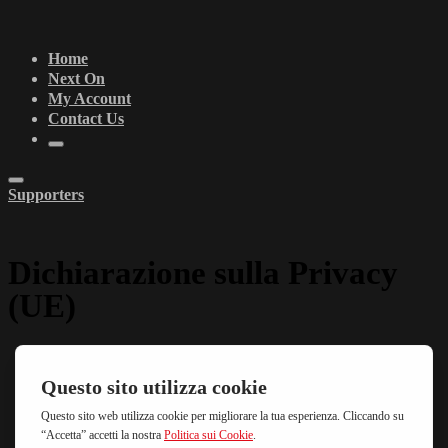
Home
Next On
My Account
Contact Us
Supporters
Dichiarazione sulla Privacy
(UE)
R&J Diffusion Srl
Vicolo San Domenico, 18
37122 Verona (IT)
P.Iva: 048 33 57 0239